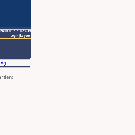
ime 06.08.2026 16:36:49
Login
Logout
artien: