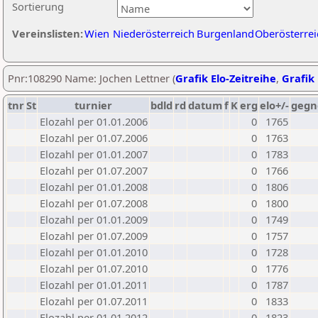
Sortierung
Vereinslisten:
Wien
Niederösterreich
Burgenland
Oberösterrei
Pnr:108290 Name: Jochen Lettner (
Grafik Elo-Zeitreihe
,
Grafik 
tnr
St
turnier
bdld
rd
datum
f
K
erg
elo+/-
gegn
Elozahl per 01.01.2006
0
1765
Elozahl per 01.07.2006
0
1763
Elozahl per 01.01.2007
0
1783
Elozahl per 01.07.2007
0
1766
Elozahl per 01.01.2008
0
1806
Elozahl per 01.07.2008
0
1800
Elozahl per 01.01.2009
0
1749
Elozahl per 01.07.2009
0
1757
Elozahl per 01.01.2010
0
1728
Elozahl per 01.07.2010
0
1776
Elozahl per 01.01.2011
0
1787
Elozahl per 01.07.2011
0
1833
Elozahl per 01.01.2012
0
1823