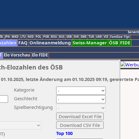
Servert
TA
JPN
MKD
LTU
NED
POL
POR
ROU
RUS
SRB
SVK
SWE
TUR
UKR
VIE
FontSize:11pt
ozahlen
FAQ
Onlineanmeldung
Swiss-Manager
ÖSB
FIDE
T
Elo Vorschau
Elo FIDE
ch-Elozahlen des ÖSB
 01.10.2025, letzte Änderung am 01.10.2025 09:19, gewertete P
Kategorie
Geschlecht
Spielberechtigung
Top 100
UT)