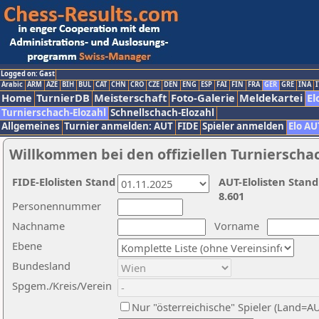
Logged on: Gast
Arabic
ARM
AZE
BIH
BUL
CAT
CHN
CRO
CZE
DEN
ENG
ESP
FAI
FIN
FRA
GER
GRE
INA
I
Home
TurnierDB
Meisterschaft
Foto-Galerie
Meldekartei
El
Turnierschach-Elozahl
Schnellschach-Elozahl
Allgemeines
Turnier anmelden: AUT
FIDE
Spieler anmelden
Elo AU
Willkommen bei den offiziellen Turnierscha
FIDE-Elolisten Stand
AUT-Elolisten Stand
8.601
Personennummer
Nachname
Vorname
Ebene
Bundesland
Spgem./Kreis/Verein
Nur "österreichische" Spieler (Land=A