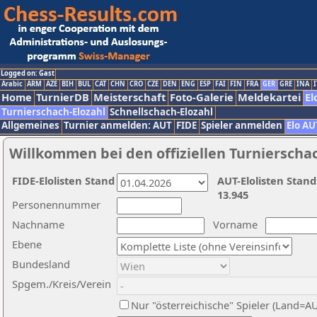
Logged on: Gast
Arabic
ARM
AZE
BIH
BUL
CAT
CHN
CRO
CZE
DEN
ENG
ESP
FAI
FIN
FRA
GER
GRE
INA
I
Home
TurnierDB
Meisterschaft
Foto-Galerie
Meldekartei
El
Turnierschach-Elozahl
Schnellschach-Elozahl
Allgemeines
Turnier anmelden: AUT
FIDE
Spieler anmelden
Elo AU
Willkommen bei den offiziellen Turnierscha
FIDE-Elolisten Stand
AUT-Elolisten Stand
13.945
Personennummer
Nachname
Vorname
Ebene
Bundesland
Spgem./Kreis/Verein
Nur "österreichische" Spieler (Land=A