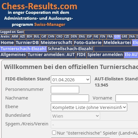
Logged on: Gast
Arabic
ARM
AZE
BIH
BUL
CAT
CHN
CRO
CZE
DEN
ENG
ESP
FAI
FIN
FRA
GER
GRE
INA
I
Home
TurnierDB
Meisterschaft
Foto-Galerie
Meldekartei
El
Turnierschach-Elozahl
Schnellschach-Elozahl
Allgemeines
Turnier anmelden: AUT
FIDE
Spieler anmelden
Elo AU
Willkommen bei den offiziellen Turnierscha
FIDE-Elolisten Stand
AUT-Elolisten Stand
13.945
Personennummer
Nachname
Vorname
Ebene
Bundesland
Spgem./Kreis/Verein
Nur "österreichische" Spieler (Land=A