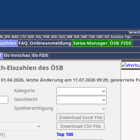
Servert
TA
JPN
MKD
LTU
NED
POL
POR
ROU
RUS
SRB
SVK
SWE
TUR
UKR
VIE
FontSize:11pt
ozahlen
FAQ
Onlineanmeldung
Swiss-Manager
ÖSB
FIDE
T
Elo Vorschau
Elo FIDE
ch-Elozahlen des ÖSB
 01.04.2026, letzte Änderung am 11.07.2026 09:29, gewertete P
Kategorie
Geschlecht
Spielberechtigung
Top 100
UT)