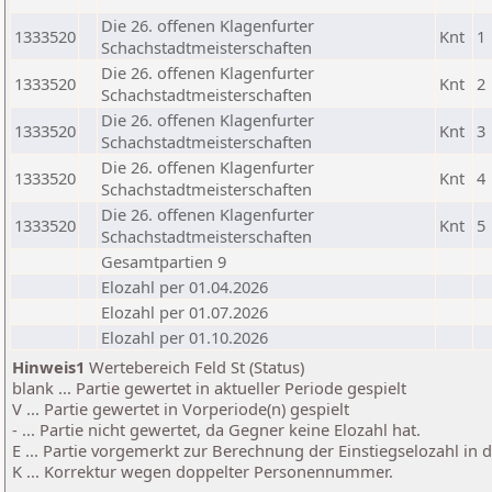
Die 26. offenen Klagenfurter
1333520
Knt
1
Schachstadtmeisterschaften
Die 26. offenen Klagenfurter
1333520
Knt
2
Schachstadtmeisterschaften
Die 26. offenen Klagenfurter
1333520
Knt
3
Schachstadtmeisterschaften
Die 26. offenen Klagenfurter
1333520
Knt
4
Schachstadtmeisterschaften
Die 26. offenen Klagenfurter
1333520
Knt
5
Schachstadtmeisterschaften
Gesamtpartien 9
Elozahl per 01.04.2026
Elozahl per 01.07.2026
Elozahl per 01.10.2026
Hinweis1
Wertebereich Feld St (Status)
blank ... Partie gewertet in aktueller Periode gespielt
V ... Partie gewertet in Vorperiode(n) gespielt
- ... Partie nicht gewertet, da Gegner keine Elozahl hat.
E ... Partie vorgemerkt zur Berechnung der Einstiegselozahl in
K ... Korrektur wegen doppelter Personennummer.