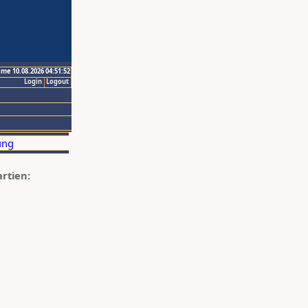
ime 10.08.2026 04:51:52
Login
Logout
artien: