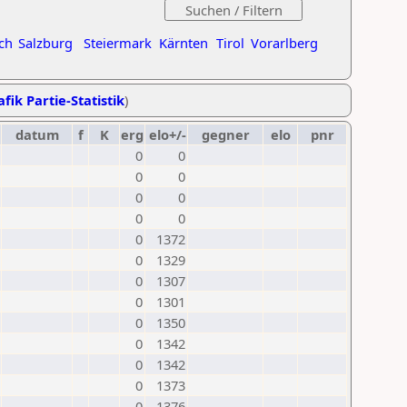
ch
Salzburg
Steiermark
Kärnten
Tirol
Vorarlberg
fik Partie-Statistik
)
datum
f
K
erg
elo+/-
gegner
elo
pnr
0
0
0
0
0
0
0
0
0
1372
0
1329
0
1307
0
1301
0
1350
0
1342
0
1342
0
1373
0
1376