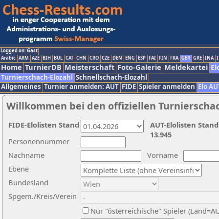
Logged on: Gast
Arabic
ARM
AZE
BIH
BUL
CAT
CHN
CRO
CZE
DEN
ENG
ESP
FAI
FIN
FRA
GER
GRE
INA
I
Home
TurnierDB
Meisterschaft
Foto-Galerie
Meldekartei
El
Turnierschach-Elozahl
Schnellschach-Elozahl
Allgemeines
Turnier anmelden: AUT
FIDE
Spieler anmelden
Elo AU
Willkommen bei den offiziellen Turnierscha
FIDE-Elolisten Stand
AUT-Elolisten Stand
13.945
Personennummer
Nachname
Vorname
Ebene
Bundesland
Spgem./Kreis/Verein
Nur "österreichische" Spieler (Land=A