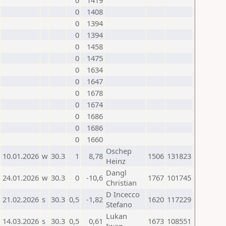
0
1419
0
1408
0
1394
0
1394
0
1458
0
1475
0
1634
0
1647
0
1678
0
1674
0
1686
0
1686
0
1660
Oschep
10.01.2026
w
30.3
1
8,78
1506
131823
Heinz
Dangl
24.01.2026
w
30.3
0
-10,6
1767
101745
Christian
D Incecco
21.02.2026
s
30.3
0,5
-1,82
1620
117229
Stefano
Lukan
14.03.2026
s
30.3
0,5
0,61
1673
108551