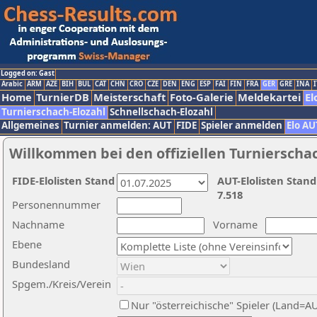
Logged on: Gast
Arabic
ARM
AZE
BIH
BUL
CAT
CHN
CRO
CZE
DEN
ENG
ESP
FAI
FIN
FRA
GER
GRE
INA
I
Home
TurnierDB
Meisterschaft
Foto-Galerie
Meldekartei
El
Turnierschach-Elozahl
Schnellschach-Elozahl
Allgemeines
Turnier anmelden: AUT
FIDE
Spieler anmelden
Elo AU
Willkommen bei den offiziellen Turnierscha
FIDE-Elolisten Stand
AUT-Elolisten Stand
7.518
Personennummer
Nachname
Vorname
Ebene
Bundesland
Spgem./Kreis/Verein
Nur "österreichische" Spieler (Land=A