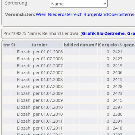
Sortierung
Vereinslisten:
Wien
Niederösterreich
Burgenland
Oberösterrei
Pnr:108225 Name: Reinhard Lendwai (
Grafik Elo-Zeitreihe
,
Gra
tnr
St
turnier
bdld
rd
datum
f
K
erg
elo+/-
gegn
Elozahl per 01.01.2006
0
2421
Elozahl per 01.07.2006
0
2427
Elozahl per 01.01.2007
0
2419
Elozahl per 01.07.2007
0
2406
Elozahl per 01.01.2008
0
2415
Elozahl per 01.07.2008
0
2428
Elozahl per 01.01.2009
0
2423
Elozahl per 01.07.2009
0
2415
Elozahl per 01.01.2010
0
2397
Elozahl per 01.07.2010
0
2386
Elozahl per 01.01.2011
0
2391
Elozahl per 01.07.2011
0
2418
Elozahl per 01.01.2012
0
2397