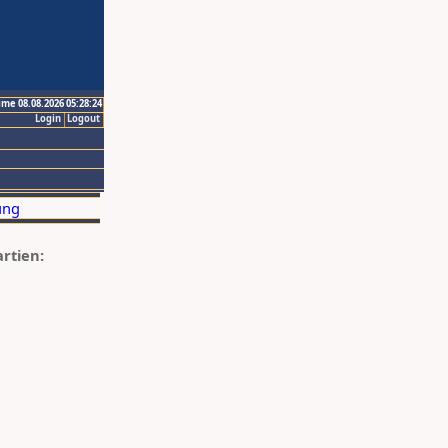
ime 08.08.2026 05:28:24
Login
Logout
artien: