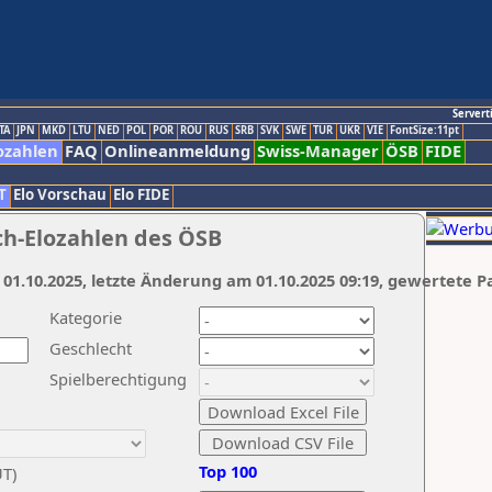
Servert
TA
JPN
MKD
LTU
NED
POL
POR
ROU
RUS
SRB
SVK
SWE
TUR
UKR
VIE
FontSize:11pt
ozahlen
FAQ
Onlineanmeldung
Swiss-Manager
ÖSB
FIDE
T
Elo Vorschau
Elo FIDE
ch-Elozahlen des ÖSB
 01.10.2025, letzte Änderung am 01.10.2025 09:19, gewertete P
Kategorie
Geschlecht
Spielberechtigung
Top 100
UT)