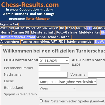
Logged on: Gast
Arabic
ARM
AZE
BIH
BUL
CAT
CHN
CRO
CZE
DEN
ENG
ESP
FAI
FIN
FRA
GER
GRE
INA
I
Home
TurnierDB
Meisterschaft
Foto-Galerie
Meldekartei
El
Turnierschach-Elozahl
Schnellschach-Elozahl
Allgemeines
Turnier anmelden: AUT
FIDE
Spieler anmelden
Elo AU
Willkommen bei den offiziellen Turnierscha
FIDE-Elolisten Stand
AUT-Elolisten Stand
8.601
Personennummer
Nachname
Vorname
Ebene
Bundesland
Spgem./Kreis/Verein
Nur "österreichische" Spieler (Land=A