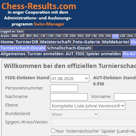
Logged on: Gast
Arabic
ARM
AZE
BIH
BUL
CAT
CHN
CRO
CZE
DEN
ENG
ESP
FAI
FIN
FRA
GER
GRE
INA
I
Home
TurnierDB
Meisterschaft
Foto-Galerie
Meldekartei
El
Turnierschach-Elozahl
Schnellschach-Elozahl
Allgemeines
Turnier anmelden: AUT
FIDE
Spieler anmelden
Elo AU
Willkommen bei den offiziellen Turnierscha
FIDE-Elolisten Stand
AUT-Elolisten Stand
6.936
Personennummer
Nachname
Vorname
Ebene
Bundesland
Spgem./Kreis/Verein
Nur "österreichische" Spieler (Land=A