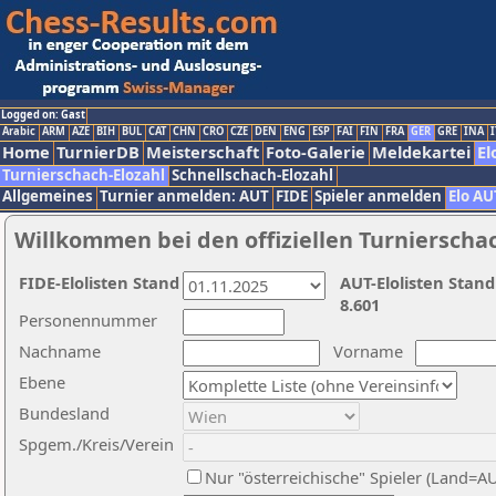
Logged on: Gast
Arabic
ARM
AZE
BIH
BUL
CAT
CHN
CRO
CZE
DEN
ENG
ESP
FAI
FIN
FRA
GER
GRE
INA
I
Home
TurnierDB
Meisterschaft
Foto-Galerie
Meldekartei
El
Turnierschach-Elozahl
Schnellschach-Elozahl
Allgemeines
Turnier anmelden: AUT
FIDE
Spieler anmelden
Elo AU
Willkommen bei den offiziellen Turnierscha
FIDE-Elolisten Stand
AUT-Elolisten Stand
8.601
Personennummer
Nachname
Vorname
Ebene
Bundesland
Spgem./Kreis/Verein
Nur "österreichische" Spieler (Land=A