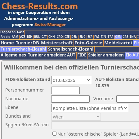
Logged on: Gast
Arabic
ARM
AZE
BIH
BUL
CAT
CHN
CRO
CZE
DEN
ENG
ESP
FAI
FIN
FRA
GER
GRE
INA
I
Home
TurnierDB
Meisterschaft
Foto-Galerie
Meldekartei
El
Turnierschach-Elozahl
Schnellschach-Elozahl
Allgemeines
Turnier anmelden: AUT
FIDE
Spieler anmelden
Elo AU
Willkommen bei den offiziellen Turnierscha
FIDE-Elolisten Stand
AUT-Elolisten Stand
10.879
Personennummer
Nachname
Vorname
Ebene
Bundesland
Spgem./Kreis/Verein
Nur "österreichische" Spieler (Land=A