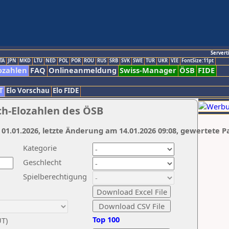
Servert
TA
JPN
MKD
LTU
NED
POL
POR
ROU
RUS
SRB
SVK
SWE
TUR
UKR
VIE
FontSize:11pt
ozahlen
FAQ
Onlineanmeldung
Swiss-Manager
ÖSB
FIDE
T
Elo Vorschau
Elo FIDE
ch-Elozahlen des ÖSB
 01.01.2026, letzte Änderung am 14.01.2026 09:08, gewertete P
Kategorie
Geschlecht
Spielberechtigung
Top 100
UT)