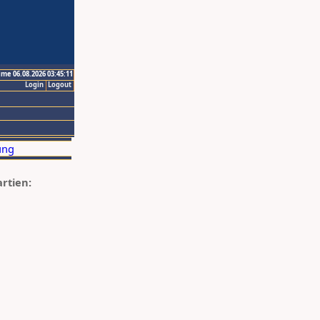
ime 06.08.2026 03:45:11
Login
Logout
artien: