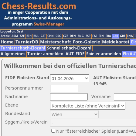
Logged on: Gast
Arabic
ARM
AZE
BIH
BUL
CAT
CHN
CRO
CZE
DEN
ENG
ESP
FAI
FIN
FRA
GER
GRE
INA
I
Home
TurnierDB
Meisterschaft
Foto-Galerie
Meldekartei
El
Turnierschach-Elozahl
Schnellschach-Elozahl
Allgemeines
Turnier anmelden: AUT
FIDE
Spieler anmelden
Elo AU
Willkommen bei den offiziellen Turnierscha
FIDE-Elolisten Stand
AUT-Elolisten Stand
13.945
Personennummer
Nachname
Vorname
Ebene
Bundesland
Spgem./Kreis/Verein
Nur "österreichische" Spieler (Land=A