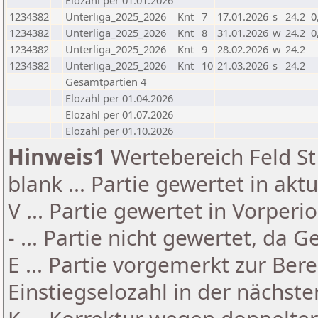
Elozahl per 01.01.2026
1234382
Unterliga_2025_2026
Knt
7
17.01.2026
s
24.2
0
1234382
Unterliga_2025_2026
Knt
8
31.01.2026
w
24.2
0
1234382
Unterliga_2025_2026
Knt
9
28.02.2026
w
24.2
1234382
Unterliga_2025_2026
Knt
10
21.03.2026
s
24.2
Gesamtpartien 4
Elozahl per 01.04.2026
Elozahl per 01.07.2026
Elozahl per 01.10.2026
Hinweis1
Wertebereich Feld St 
blank ... Partie gewertet in akt
V ... Partie gewertet in Vorperi
- ... Partie nicht gewertet, da 
E ... Partie vorgemerkt zur Be
Einstiegselozahl in der nächst