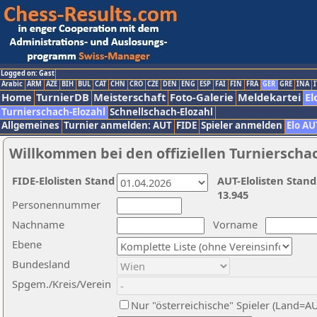
Logged on: Gast
Arabic
ARM
AZE
BIH
BUL
CAT
CHN
CRO
CZE
DEN
ENG
ESP
FAI
FIN
FRA
GER
GRE
INA
I
Home
TurnierDB
Meisterschaft
Foto-Galerie
Meldekartei
El
Turnierschach-Elozahl
Schnellschach-Elozahl
Allgemeines
Turnier anmelden: AUT
FIDE
Spieler anmelden
Elo AU
Willkommen bei den offiziellen Turnierscha
FIDE-Elolisten Stand
AUT-Elolisten Stand
13.945
Personennummer
Nachname
Vorname
Ebene
Bundesland
Spgem./Kreis/Verein
Nur "österreichische" Spieler (Land=A