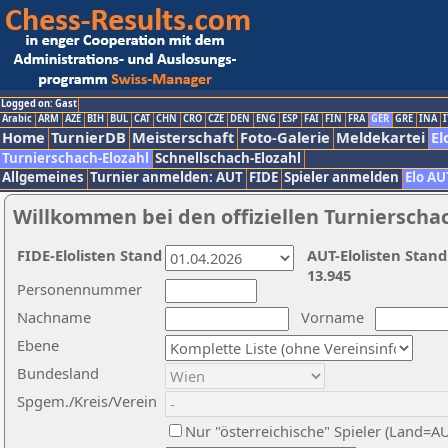
Logged on: Gast
Arabic
ARM
AZE
BIH
BUL
CAT
CHN
CRO
CZE
DEN
ENG
ESP
FAI
FIN
FRA
GER
GRE
INA
I
Home
TurnierDB
Meisterschaft
Foto-Galerie
Meldekartei
El
Turnierschach-Elozahl
Schnellschach-Elozahl
Allgemeines
Turnier anmelden: AUT
FIDE
Spieler anmelden
Elo AU
Willkommen bei den offiziellen Turnierscha
FIDE-Elolisten Stand
AUT-Elolisten Stand
13.945
Personennummer
Nachname
Vorname
Ebene
Bundesland
Spgem./Kreis/Verein
Nur "österreichische" Spieler (Land=A