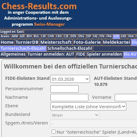
Logged on: Gast
Arabic
ARM
AZE
BIH
BUL
CAT
CHN
CRO
CZE
DEN
ENG
ESP
FAI
FIN
FRA
GER
GRE
INA
I
Home
TurnierDB
Meisterschaft
Foto-Galerie
Meldekartei
El
Turnierschach-Elozahl
Schnellschach-Elozahl
Allgemeines
Turnier anmelden: AUT
FIDE
Spieler anmelden
Elo AU
Willkommen bei den offiziellen Turnierscha
FIDE-Elolisten Stand
AUT-Elolisten Stand
10.879
Personennummer
Nachname
Vorname
Ebene
Bundesland
Spgem./Kreis/Verein
Nur "österreichische" Spieler (Land=A