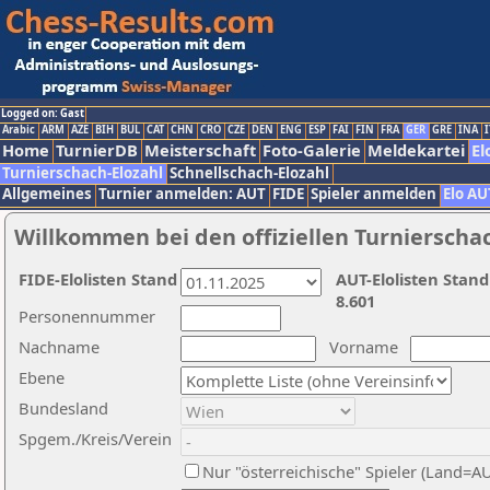
Logged on: Gast
Arabic
ARM
AZE
BIH
BUL
CAT
CHN
CRO
CZE
DEN
ENG
ESP
FAI
FIN
FRA
GER
GRE
INA
I
Home
TurnierDB
Meisterschaft
Foto-Galerie
Meldekartei
El
Turnierschach-Elozahl
Schnellschach-Elozahl
Allgemeines
Turnier anmelden: AUT
FIDE
Spieler anmelden
Elo AU
Willkommen bei den offiziellen Turnierscha
FIDE-Elolisten Stand
AUT-Elolisten Stand
8.601
Personennummer
Nachname
Vorname
Ebene
Bundesland
Spgem./Kreis/Verein
Nur "österreichische" Spieler (Land=A