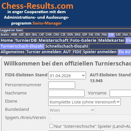
Logged on: Gast
Arabic
ARM
AZE
BIH
BUL
CAT
CHN
CRO
CZE
DEN
ENG
ESP
FAI
FIN
FRA
GER
GRE
INA
I
Home
TurnierDB
Meisterschaft
Foto-Galerie
Meldekartei
El
Turnierschach-Elozahl
Schnellschach-Elozahl
Allgemeines
Turnier anmelden: AUT
FIDE
Spieler anmelden
Elo AU
Willkommen bei den offiziellen Turnierscha
FIDE-Elolisten Stand
AUT-Elolisten Stand
13.945
Personennummer
Nachname
Vorname
Ebene
Bundesland
Spgem./Kreis/Verein
Nur "österreichische" Spieler (Land=A