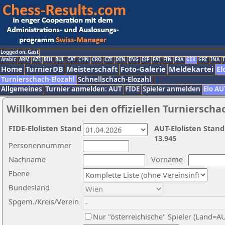
Logged on: Gast
Arabic
ARM
AZE
BIH
BUL
CAT
CHN
CRO
CZE
DEN
ENG
ESP
FAI
FIN
FRA
GER
GRE
INA
I
Home
TurnierDB
Meisterschaft
Foto-Galerie
Meldekartei
El
Turnierschach-Elozahl
Schnellschach-Elozahl
Allgemeines
Turnier anmelden: AUT
FIDE
Spieler anmelden
Elo AU
Willkommen bei den offiziellen Turnierscha
FIDE-Elolisten Stand
AUT-Elolisten Stand
13.945
Personennummer
Nachname
Vorname
Ebene
Bundesland
Spgem./Kreis/Verein
Nur "österreichische" Spieler (Land=A