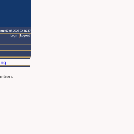
ime 07.08.2026 02:16:37
Login
Logout
artien: