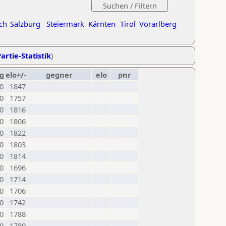
ch
Salzburg
Steiermark
Kärnten
Tirol
Vorarlberg
artie-Statistik
)
g
elo+/-
gegner
elo
pnr
0
1847
0
1757
0
1816
0
1806
0
1822
0
1803
0
1814
0
1696
0
1714
0
1706
0
1742
0
1788
0
1780