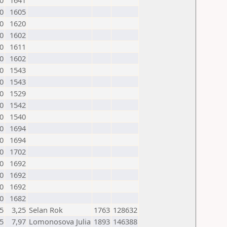
0
1641
0
1605
0
1620
0
1602
0
1611
0
1602
0
1543
0
1543
0
1529
0
1542
0
1540
0
1694
0
1694
0
1702
0
1692
0
1692
0
1692
0
1682
,5
3,25
Selan Rok
1763
128632
,5
7,97
Lomonosova Julia
1893
146388