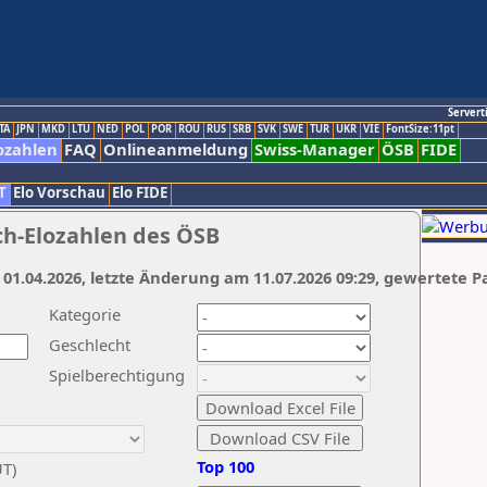
Servert
TA
JPN
MKD
LTU
NED
POL
POR
ROU
RUS
SRB
SVK
SWE
TUR
UKR
VIE
FontSize:11pt
ozahlen
FAQ
Onlineanmeldung
Swiss-Manager
ÖSB
FIDE
T
Elo Vorschau
Elo FIDE
ch-Elozahlen des ÖSB
 01.04.2026, letzte Änderung am 11.07.2026 09:29, gewertete P
Kategorie
Geschlecht
Spielberechtigung
Top 100
UT)