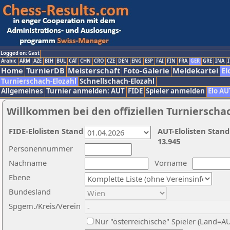
Logged on: Gast
Arabic
ARM
AZE
BIH
BUL
CAT
CHN
CRO
CZE
DEN
ENG
ESP
FAI
FIN
FRA
GER
GRE
INA
I
Home
TurnierDB
Meisterschaft
Foto-Galerie
Meldekartei
El
Turnierschach-Elozahl
Schnellschach-Elozahl
Allgemeines
Turnier anmelden: AUT
FIDE
Spieler anmelden
Elo AU
Willkommen bei den offiziellen Turnierscha
FIDE-Elolisten Stand
AUT-Elolisten Stand
13.945
Personennummer
Nachname
Vorname
Ebene
Bundesland
Spgem./Kreis/Verein
Nur "österreichische" Spieler (Land=A