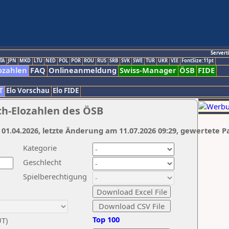
Servert
TA
JPN
MKD
LTU
NED
POL
POR
ROU
RUS
SRB
SVK
SWE
TUR
UKR
VIE
FontSize:11pt
ozahlen
FAQ
Onlineanmeldung
Swiss-Manager
ÖSB
FIDE
T
Elo Vorschau
Elo FIDE
ch-Elozahlen des ÖSB
 01.04.2026, letzte Änderung am 11.07.2026 09:29, gewertete P
Kategorie
Geschlecht
Spielberechtigung
Top 100
UT)