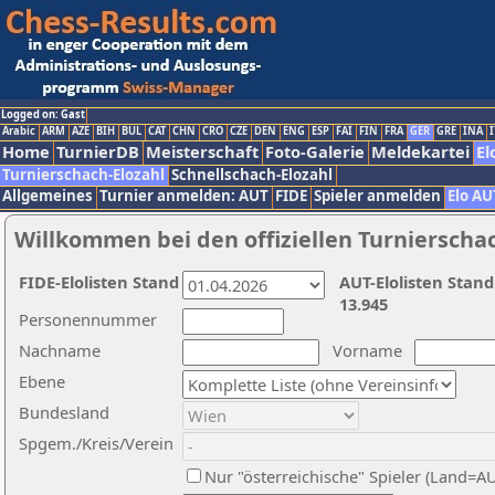
Logged on: Gast
Arabic
ARM
AZE
BIH
BUL
CAT
CHN
CRO
CZE
DEN
ENG
ESP
FAI
FIN
FRA
GER
GRE
INA
I
Home
TurnierDB
Meisterschaft
Foto-Galerie
Meldekartei
El
Turnierschach-Elozahl
Schnellschach-Elozahl
Allgemeines
Turnier anmelden: AUT
FIDE
Spieler anmelden
Elo AU
Willkommen bei den offiziellen Turnierscha
FIDE-Elolisten Stand
AUT-Elolisten Stand
13.945
Personennummer
Nachname
Vorname
Ebene
Bundesland
Spgem./Kreis/Verein
Nur "österreichische" Spieler (Land=A