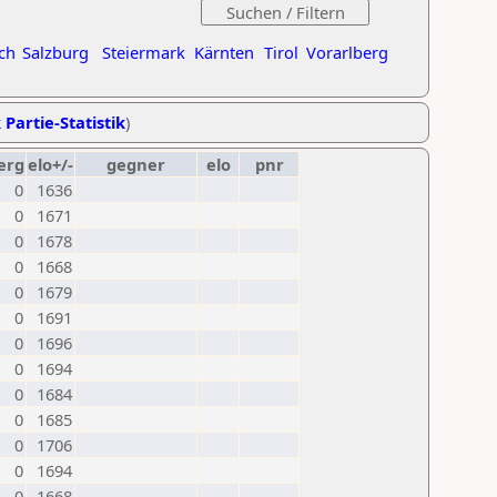
ch
Salzburg
Steiermark
Kärnten
Tirol
Vorarlberg
 Partie-Statistik
)
erg
elo+/-
gegner
elo
pnr
0
1636
0
1671
0
1678
0
1668
0
1679
0
1691
0
1696
0
1694
0
1684
0
1685
0
1706
0
1694
0
1668