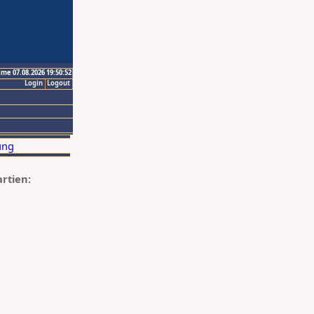
ime 07.08.2026 19:50:52
Login
Logout
artien: