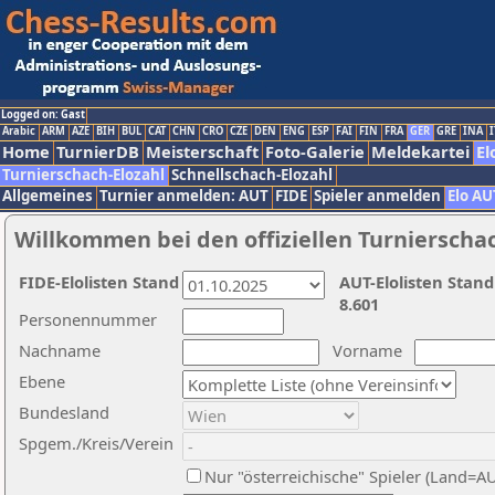
Logged on: Gast
Arabic
ARM
AZE
BIH
BUL
CAT
CHN
CRO
CZE
DEN
ENG
ESP
FAI
FIN
FRA
GER
GRE
INA
I
Home
TurnierDB
Meisterschaft
Foto-Galerie
Meldekartei
El
Turnierschach-Elozahl
Schnellschach-Elozahl
Allgemeines
Turnier anmelden: AUT
FIDE
Spieler anmelden
Elo AU
Willkommen bei den offiziellen Turnierscha
FIDE-Elolisten Stand
AUT-Elolisten Stand
8.601
Personennummer
Nachname
Vorname
Ebene
Bundesland
Spgem./Kreis/Verein
Nur "österreichische" Spieler (Land=A