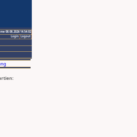
ime 08.08.2026 14:54:02
Login
Logout
artien: