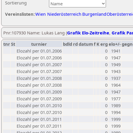
Sortierung
Vereinslisten:
Wien
Niederösterreich
Burgenland
Oberösterrei
Pnr:107930 Name: Lukas Lang (
Grafik Elo-Zeitreihe
,
Grafik Par
tnr
St
turnier
bdld
rd
datum
f
K
erg
elo+/-
gegn
Elozahl per 01.01.2006
0
1941
Elozahl per 01.07.2006
0
1947
Elozahl per 01.01.2007
0
1949
Elozahl per 01.07.2007
0
1943
Elozahl per 01.01.2008
0
1937
Elozahl per 01.07.2008
0
1964
Elozahl per 01.01.2009
0
1947
Elozahl per 01.07.2009
0
1977
Elozahl per 01.01.2010
0
1989
Elozahl per 01.07.2010
0
1994
Elozahl per 01.01.2011
0
1999
Elozahl per 01.07.2011
0
1999
Elozahl per 01.01.2012
0
1989