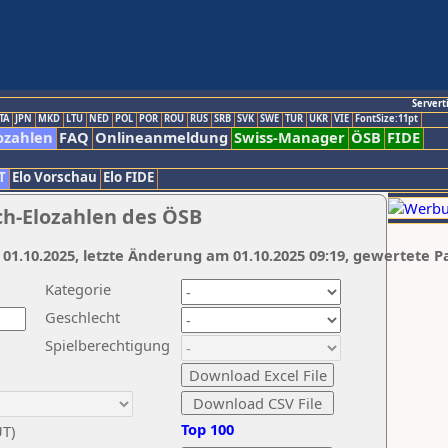
Servert
TA
JPN
MKD
LTU
NED
POL
POR
ROU
RUS
SRB
SVK
SWE
TUR
UKR
VIE
FontSize:11pt
ozahlen
FAQ
Onlineanmeldung
Swiss-Manager
ÖSB
FIDE
T
Elo Vorschau
Elo FIDE
ch-Elozahlen des ÖSB
 01.10.2025, letzte Änderung am 01.10.2025 09:19, gewertete P
Kategorie
Geschlecht
Spielberechtigung
Top 100
UT)