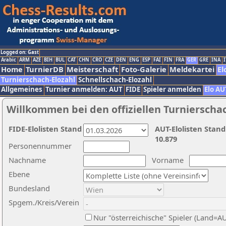
Logged on: Gast
Arabic
ARM
AZE
BIH
BUL
CAT
CHN
CRO
CZE
DEN
ENG
ESP
FAI
FIN
FRA
GER
GRE
INA
I
Home
TurnierDB
Meisterschaft
Foto-Galerie
Meldekartei
El
Turnierschach-Elozahl
Schnellschach-Elozahl
Allgemeines
Turnier anmelden: AUT
FIDE
Spieler anmelden
Elo AU
Willkommen bei den offiziellen Turnierscha
FIDE-Elolisten Stand
AUT-Elolisten Stand
10.879
Personennummer
Nachname
Vorname
Ebene
Bundesland
Spgem./Kreis/Verein
Nur "österreichische" Spieler (Land=A