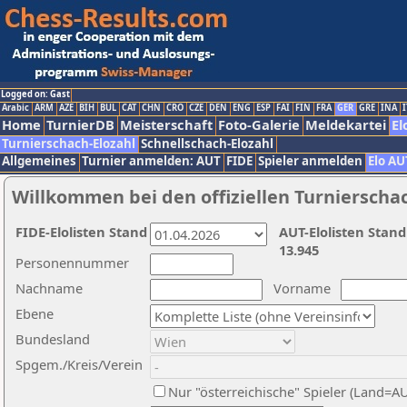
Logged on: Gast
Arabic
ARM
AZE
BIH
BUL
CAT
CHN
CRO
CZE
DEN
ENG
ESP
FAI
FIN
FRA
GER
GRE
INA
I
Home
TurnierDB
Meisterschaft
Foto-Galerie
Meldekartei
El
Turnierschach-Elozahl
Schnellschach-Elozahl
Allgemeines
Turnier anmelden: AUT
FIDE
Spieler anmelden
Elo AU
Willkommen bei den offiziellen Turnierscha
FIDE-Elolisten Stand
AUT-Elolisten Stand
13.945
Personennummer
Nachname
Vorname
Ebene
Bundesland
Spgem./Kreis/Verein
Nur "österreichische" Spieler (Land=A