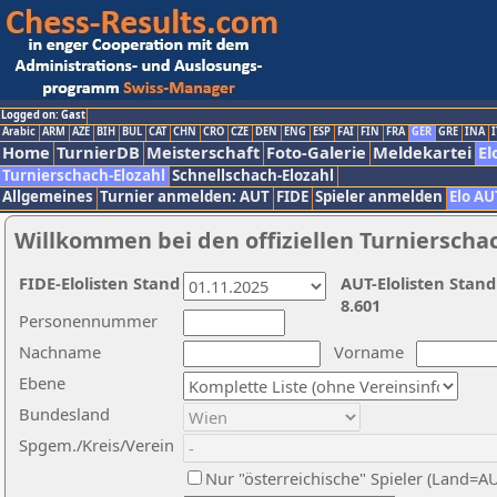
Logged on: Gast
Arabic
ARM
AZE
BIH
BUL
CAT
CHN
CRO
CZE
DEN
ENG
ESP
FAI
FIN
FRA
GER
GRE
INA
I
Home
TurnierDB
Meisterschaft
Foto-Galerie
Meldekartei
El
Turnierschach-Elozahl
Schnellschach-Elozahl
Allgemeines
Turnier anmelden: AUT
FIDE
Spieler anmelden
Elo AU
Willkommen bei den offiziellen Turnierscha
FIDE-Elolisten Stand
AUT-Elolisten Stand
8.601
Personennummer
Nachname
Vorname
Ebene
Bundesland
Spgem./Kreis/Verein
Nur "österreichische" Spieler (Land=A