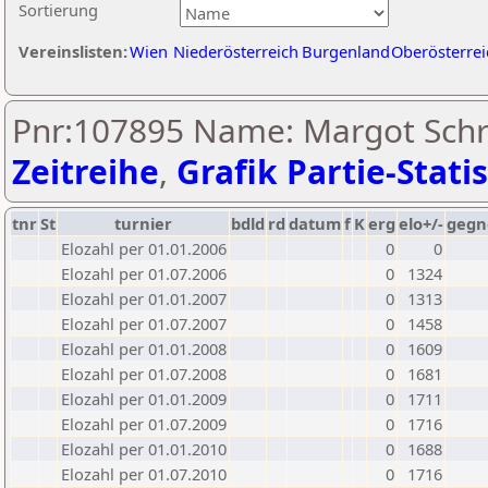
Sortierung
Vereinslisten:
Wien
Niederösterreich
Burgenland
Oberösterrei
Pnr:107895 Name: Margot Schre
Zeitreihe
,
Grafik Partie-Statis
tnr
St
turnier
bdld
rd
datum
f
K
erg
elo+/-
gegn
Elozahl per 01.01.2006
0
0
Elozahl per 01.07.2006
0
1324
Elozahl per 01.01.2007
0
1313
Elozahl per 01.07.2007
0
1458
Elozahl per 01.01.2008
0
1609
Elozahl per 01.07.2008
0
1681
Elozahl per 01.01.2009
0
1711
Elozahl per 01.07.2009
0
1716
Elozahl per 01.01.2010
0
1688
Elozahl per 01.07.2010
0
1716