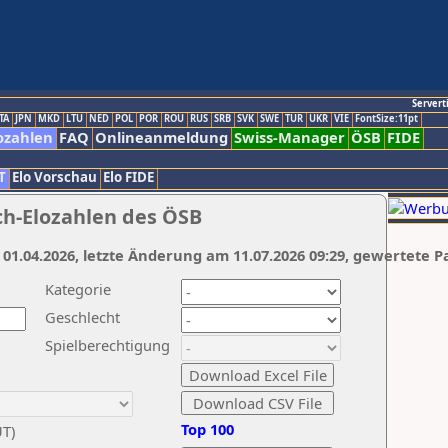
Servert
TA
JPN
MKD
LTU
NED
POL
POR
ROU
RUS
SRB
SVK
SWE
TUR
UKR
VIE
FontSize:11pt
ozahlen
FAQ
Onlineanmeldung
Swiss-Manager
ÖSB
FIDE
T
Elo Vorschau
Elo FIDE
ch-Elozahlen des ÖSB
 01.04.2026, letzte Änderung am 11.07.2026 09:29, gewertete P
Kategorie
Geschlecht
Spielberechtigung
Top 100
UT)