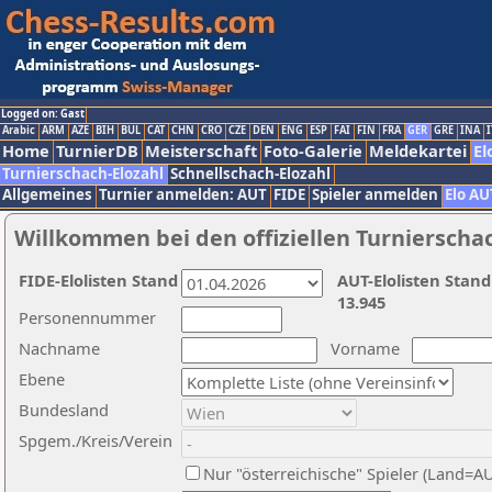
Logged on: Gast
Arabic
ARM
AZE
BIH
BUL
CAT
CHN
CRO
CZE
DEN
ENG
ESP
FAI
FIN
FRA
GER
GRE
INA
I
Home
TurnierDB
Meisterschaft
Foto-Galerie
Meldekartei
El
Turnierschach-Elozahl
Schnellschach-Elozahl
Allgemeines
Turnier anmelden: AUT
FIDE
Spieler anmelden
Elo AU
Willkommen bei den offiziellen Turnierscha
FIDE-Elolisten Stand
AUT-Elolisten Stand
13.945
Personennummer
Nachname
Vorname
Ebene
Bundesland
Spgem./Kreis/Verein
Nur "österreichische" Spieler (Land=A