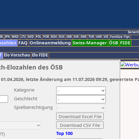
Servert
TA
JPN
MKD
LTU
NED
POL
POR
ROU
RUS
SRB
SVK
SWE
TUR
UKR
VIE
FontSize:11pt
ozahlen
FAQ
Onlineanmeldung
Swiss-Manager
ÖSB
FIDE
T
Elo Vorschau
Elo FIDE
ch-Elozahlen des ÖSB
 01.04.2026, letzte Änderung am 11.07.2026 09:29, gewertete P
Kategorie
Geschlecht
Spielberechtigung
Top 100
UT)