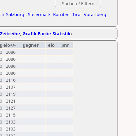
ch
Salzburg
Steiermark
Kärnten
Tirol
Vorarlberg
-Zeitreihe
,
Grafik Partie-Statistik
)
g
elo+/-
gegner
elo
pnr
0
2086
0
2086
0
2086
0
2086
0
2116
0
2107
0
2119
0
2121
0
2127
0
2115
0
2103
0
2103
0
2102