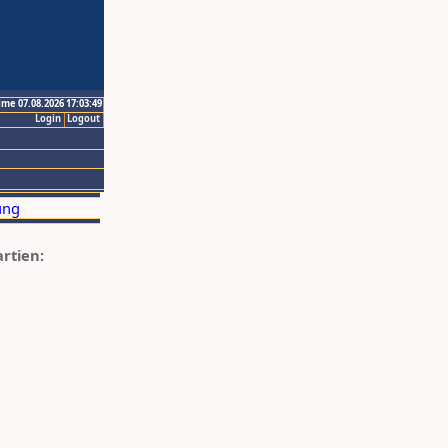
ime 07.08.2026 17:03:49
Login
Logout
artien: