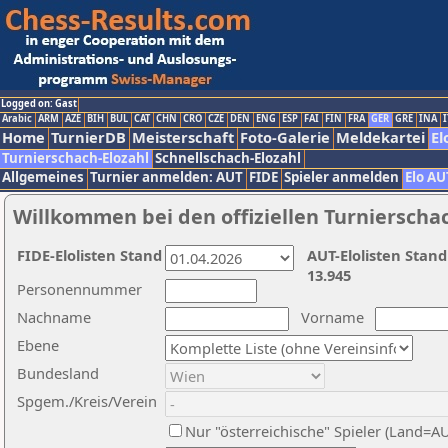
Logged on: Gast
Arabic
ARM
AZE
BIH
BUL
CAT
CHN
CRO
CZE
DEN
ENG
ESP
FAI
FIN
FRA
GER
GRE
INA
I
Home
TurnierDB
Meisterschaft
Foto-Galerie
Meldekartei
El
Turnierschach-Elozahl
Schnellschach-Elozahl
Allgemeines
Turnier anmelden: AUT
FIDE
Spieler anmelden
Elo AU
Willkommen bei den offiziellen Turnierscha
FIDE-Elolisten Stand
AUT-Elolisten Stand
13.945
Personennummer
Nachname
Vorname
Ebene
Bundesland
Spgem./Kreis/Verein
Nur "österreichische" Spieler (Land=A