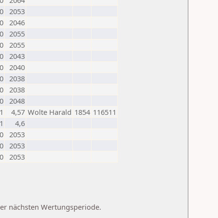
0
2064
0
2053
0
2046
0
2055
0
2055
0
2043
0
2040
0
2038
0
2038
0
2048
1
4,57
Wolte Harald
1854
116511
1
4,6
0
2053
0
2053
0
2053
 der nächsten Wertungsperiode.