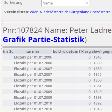
Sortierung
Vereinslisten:
Wien
Niederösterreich
Burgenland
Oberösterrei
Pnr:107824 Name: Peter Ladner
Grafik Partie-Statistik
)
tnr
St
turnier
bdld
rd
datum
f
K
erg
elo+/-
gegn
Elozahl per 01.01.2006
0
1843
Elozahl per 01.07.2006
0
1839
Elozahl per 01.01.2007
0
1869
Elozahl per 01.07.2007
0
1855
Elozahl per 01.01.2008
0
1850
Elozahl per 01.07.2008
0
1861
Elozahl per 01.01.2009
0
1849
Elozahl per 01.07.2009
0
1898
Elozahl per 01.01.2010
0
1892
Elozahl per 01.07.2010
0
1918