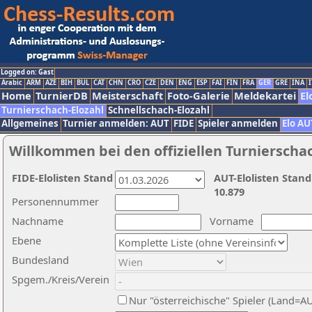
Logged on: Gast
Arabic
ARM
AZE
BIH
BUL
CAT
CHN
CRO
CZE
DEN
ENG
ESP
FAI
FIN
FRA
GER
GRE
INA
I
Home
TurnierDB
Meisterschaft
Foto-Galerie
Meldekartei
El
Turnierschach-Elozahl
Schnellschach-Elozahl
Allgemeines
Turnier anmelden: AUT
FIDE
Spieler anmelden
Elo AU
Willkommen bei den offiziellen Turnierscha
FIDE-Elolisten Stand
AUT-Elolisten Stand
10.879
Personennummer
Nachname
Vorname
Ebene
Bundesland
Spgem./Kreis/Verein
Nur "österreichische" Spieler (Land=A