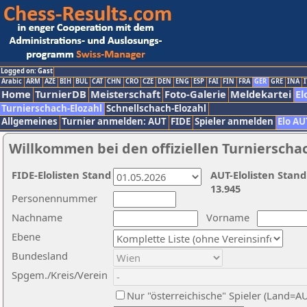
Logged on: Gast
Arabic
ARM
AZE
BIH
BUL
CAT
CHN
CRO
CZE
DEN
ENG
ESP
FAI
FIN
FRA
GER
GRE
INA
I
Home
TurnierDB
Meisterschaft
Foto-Galerie
Meldekartei
El
Turnierschach-Elozahl
Schnellschach-Elozahl
Allgemeines
Turnier anmelden: AUT
FIDE
Spieler anmelden
Elo AU
Willkommen bei den offiziellen Turnierscha
FIDE-Elolisten Stand
AUT-Elolisten Stand
13.945
Personennummer
Nachname
Vorname
Ebene
Bundesland
Spgem./Kreis/Verein
Nur "österreichische" Spieler (Land=A