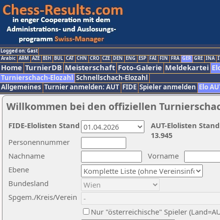
Logged on: Gast
Arabic
ARM
AZE
BIH
BUL
CAT
CHN
CRO
CZE
DEN
ENG
ESP
FAI
FIN
FRA
GER
GRE
INA
I
Home
TurnierDB
Meisterschaft
Foto-Galerie
Meldekartei
El
Turnierschach-Elozahl
Schnellschach-Elozahl
Allgemeines
Turnier anmelden: AUT
FIDE
Spieler anmelden
Elo AU
Willkommen bei den offiziellen Turnierscha
FIDE-Elolisten Stand
AUT-Elolisten Stand
13.945
Personennummer
Nachname
Vorname
Ebene
Bundesland
Spgem./Kreis/Verein
Nur "österreichische" Spieler (Land=A