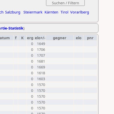
ch
Salzburg
Steiermark
Kärnten
Tirol
Vorarlberg
rtie-Statistik
)
atum
f
K
erg
elo+/-
gegner
elo
pnr
0
1649
0
1706
0
1707
0
1681
0
1669
0
1618
0
1603
0
1570
0
1570
0
1570
0
1570
0
1570
0
1570