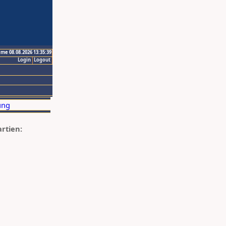
ime 08.08.2026 13:35:39
Login
Logout
artien: