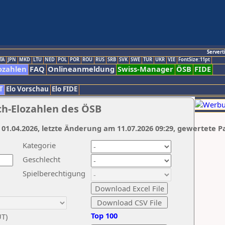
Servert
TA
JPN
MKD
LTU
NED
POL
POR
ROU
RUS
SRB
SVK
SWE
TUR
UKR
VIE
FontSize:11pt
ozahlen
FAQ
Onlineanmeldung
Swiss-Manager
ÖSB
FIDE
T
Elo Vorschau
Elo FIDE
ch-Elozahlen des ÖSB
 01.04.2026, letzte Änderung am 11.07.2026 09:29, gewertete P
Kategorie
Geschlecht
Spielberechtigung
Top 100
UT)