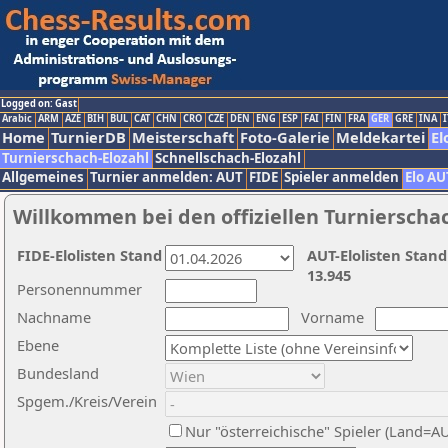
Logged on: Gast
Arabic
ARM
AZE
BIH
BUL
CAT
CHN
CRO
CZE
DEN
ENG
ESP
FAI
FIN
FRA
GER
GRE
INA
I
Home
TurnierDB
Meisterschaft
Foto-Galerie
Meldekartei
El
Turnierschach-Elozahl
Schnellschach-Elozahl
Allgemeines
Turnier anmelden: AUT
FIDE
Spieler anmelden
Elo AU
Willkommen bei den offiziellen Turnierscha
FIDE-Elolisten Stand
AUT-Elolisten Stand
13.945
Personennummer
Nachname
Vorname
Ebene
Bundesland
Spgem./Kreis/Verein
Nur "österreichische" Spieler (Land=A