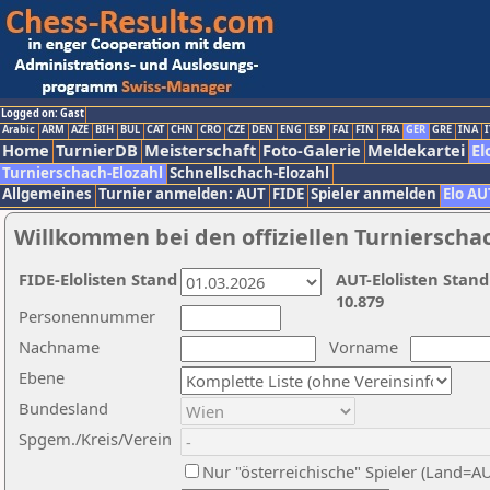
Logged on: Gast
Arabic
ARM
AZE
BIH
BUL
CAT
CHN
CRO
CZE
DEN
ENG
ESP
FAI
FIN
FRA
GER
GRE
INA
I
Home
TurnierDB
Meisterschaft
Foto-Galerie
Meldekartei
El
Turnierschach-Elozahl
Schnellschach-Elozahl
Allgemeines
Turnier anmelden: AUT
FIDE
Spieler anmelden
Elo AU
Willkommen bei den offiziellen Turnierscha
FIDE-Elolisten Stand
AUT-Elolisten Stand
10.879
Personennummer
Nachname
Vorname
Ebene
Bundesland
Spgem./Kreis/Verein
Nur "österreichische" Spieler (Land=A