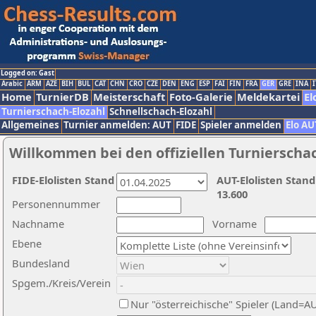
Logged on: Gast
Arabic
ARM
AZE
BIH
BUL
CAT
CHN
CRO
CZE
DEN
ENG
ESP
FAI
FIN
FRA
GER
GRE
INA
I
Home
TurnierDB
Meisterschaft
Foto-Galerie
Meldekartei
El
Turnierschach-Elozahl
Schnellschach-Elozahl
Allgemeines
Turnier anmelden: AUT
FIDE
Spieler anmelden
Elo AU
Willkommen bei den offiziellen Turnierscha
FIDE-Elolisten Stand
AUT-Elolisten Stand
13.600
Personennummer
Nachname
Vorname
Ebene
Bundesland
Spgem./Kreis/Verein
Nur "österreichische" Spieler (Land=A