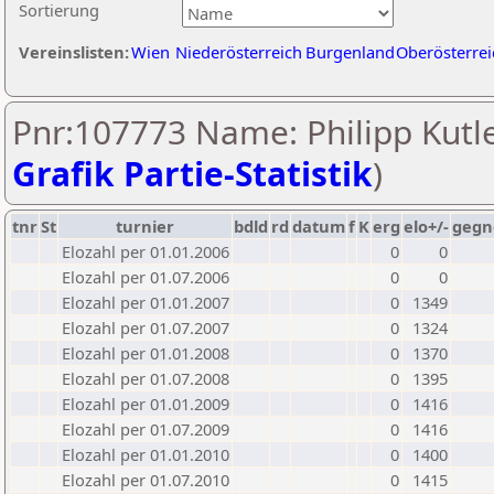
Sortierung
Vereinslisten:
Wien
Niederösterreich
Burgenland
Oberösterrei
Pnr:107773 Name: Philipp Kutle
Grafik Partie-Statistik
)
tnr
St
turnier
bdld
rd
datum
f
K
erg
elo+/-
gegn
Elozahl per 01.01.2006
0
0
Elozahl per 01.07.2006
0
0
Elozahl per 01.01.2007
0
1349
Elozahl per 01.07.2007
0
1324
Elozahl per 01.01.2008
0
1370
Elozahl per 01.07.2008
0
1395
Elozahl per 01.01.2009
0
1416
Elozahl per 01.07.2009
0
1416
Elozahl per 01.01.2010
0
1400
Elozahl per 01.07.2010
0
1415