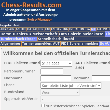
Logged on: Gast
Arabic
ARM
AZE
BIH
BUL
CAT
CHN
CRO
CZE
DEN
ENG
ESP
FAI
FIN
FRA
GER
GRE
INA
I
Home
TurnierDB
Meisterschaft
Foto-Galerie
Meldekartei
El
Turnierschach-Elozahl
Schnellschach-Elozahl
Allgemeines
Turnier anmelden: AUT
FIDE
Spieler anmelden
Elo AU
Willkommen bei den offiziellen Turnierscha
FIDE-Elolisten Stand
AUT-Elolisten Stand
8.601
Personennummer
Nachname
Vorname
Ebene
Bundesland
Spgem./Kreis/Verein
Nur "österreichische" Spieler (Land=A