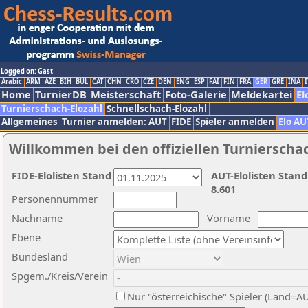
Logged on: Gast
Arabic
ARM
AZE
BIH
BUL
CAT
CHN
CRO
CZE
DEN
ENG
ESP
FAI
FIN
FRA
GER
GRE
INA
I
Home
TurnierDB
Meisterschaft
Foto-Galerie
Meldekartei
El
Turnierschach-Elozahl
Schnellschach-Elozahl
Allgemeines
Turnier anmelden: AUT
FIDE
Spieler anmelden
Elo AU
Willkommen bei den offiziellen Turnierscha
FIDE-Elolisten Stand
AUT-Elolisten Stand
8.601
Personennummer
Nachname
Vorname
Ebene
Bundesland
Spgem./Kreis/Verein
Nur "österreichische" Spieler (Land=A