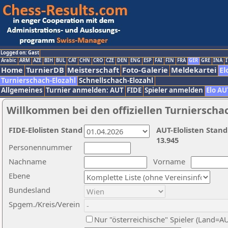
Logged on: Gast
Arabic
ARM
AZE
BIH
BUL
CAT
CHN
CRO
CZE
DEN
ENG
ESP
FAI
FIN
FRA
GER
GRE
INA
I
Home
TurnierDB
Meisterschaft
Foto-Galerie
Meldekartei
El
Turnierschach-Elozahl
Schnellschach-Elozahl
Allgemeines
Turnier anmelden: AUT
FIDE
Spieler anmelden
Elo AU
Willkommen bei den offiziellen Turnierscha
FIDE-Elolisten Stand
AUT-Elolisten Stand
13.945
Personennummer
Nachname
Vorname
Ebene
Bundesland
Spgem./Kreis/Verein
Nur "österreichische" Spieler (Land=A