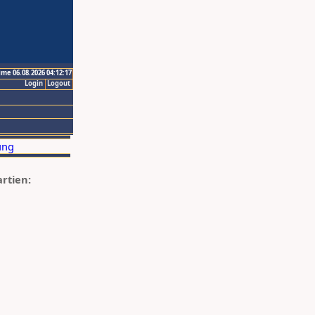
ime 06.08.2026 04:12:17
Login
Logout
artien: