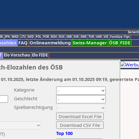
Servert
TA
JPN
MKD
LTU
NED
POL
POR
ROU
RUS
SRB
SVK
SWE
TUR
UKR
VIE
FontSize:11pt
ozahlen
FAQ
Onlineanmeldung
Swiss-Manager
ÖSB
FIDE
T
Elo Vorschau
Elo FIDE
ch-Elozahlen des ÖSB
 01.10.2025, letzte Änderung am 01.10.2025 09:19, gewertete P
Kategorie
Geschlecht
Spielberechtigung
Top 100
UT)