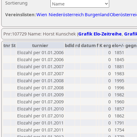
Sortierung
Vereinslisten:
Wien
Niederösterreich
Burgenland
Oberösterrei
Pnr:107729 Name: Horst Kunschek (
Grafik Elo-Zeitreihe
,
Grafik
tnr
St
turnier
bdld
rd
datum
f
K
erg
elo+/-
gegn
Elozahl per 01.01.2006
0
1851
Elozahl per 01.07.2006
0
1845
Elozahl per 01.01.2007
0
1881
Elozahl per 01.07.2007
0
1983
Elozahl per 01.01.2008
0
1995
Elozahl per 01.07.2008
0
1996
Elozahl per 01.01.2009
0
1982
Elozahl per 01.07.2009
0
1960
Elozahl per 01.01.2010
0
1857
Elozahl per 01.07.2010
0
1862
Elozahl per 01.01.2011
0
1791
Elozahl per 01.07.2011
0
1754
Elozahl per 01.01.2012
0
1770