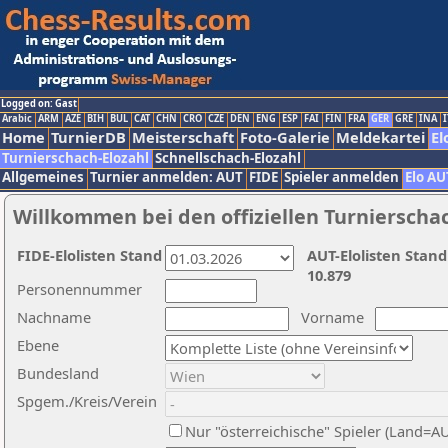
Logged on: Gast
Arabic
ARM
AZE
BIH
BUL
CAT
CHN
CRO
CZE
DEN
ENG
ESP
FAI
FIN
FRA
GER
GRE
INA
I
Home
TurnierDB
Meisterschaft
Foto-Galerie
Meldekartei
El
Turnierschach-Elozahl
Schnellschach-Elozahl
Allgemeines
Turnier anmelden: AUT
FIDE
Spieler anmelden
Elo AU
Willkommen bei den offiziellen Turnierscha
FIDE-Elolisten Stand
AUT-Elolisten Stand
10.879
Personennummer
Nachname
Vorname
Ebene
Bundesland
Spgem./Kreis/Verein
Nur "österreichische" Spieler (Land=A