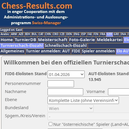
Logged on: Gast
Arabic
ARM
AZE
BIH
BUL
CAT
CHN
CRO
CZE
DEN
ENG
ESP
FAI
FIN
FRA
GER
GRE
INA
I
Home
TurnierDB
Meisterschaft
Foto-Galerie
Meldekartei
El
Turnierschach-Elozahl
Schnellschach-Elozahl
Allgemeines
Turnier anmelden: AUT
FIDE
Spieler anmelden
Elo AU
Willkommen bei den offiziellen Turnierscha
FIDE-Elolisten Stand
AUT-Elolisten Stand
13.945
Personennummer
Nachname
Vorname
Ebene
Bundesland
Spgem./Kreis/Verein
Nur "österreichische" Spieler (Land=A