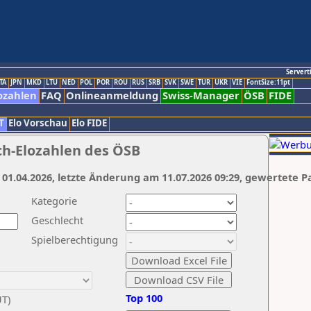
Servert
TA
JPN
MKD
LTU
NED
POL
POR
ROU
RUS
SRB
SVK
SWE
TUR
UKR
VIE
FontSize:11pt
ozahlen
FAQ
Onlineanmeldung
Swiss-Manager
ÖSB
FIDE
T
Elo Vorschau
Elo FIDE
ch-Elozahlen des ÖSB
 01.04.2026, letzte Änderung am 11.07.2026 09:29, gewertete P
Kategorie
Geschlecht
Spielberechtigung
Top 100
UT)