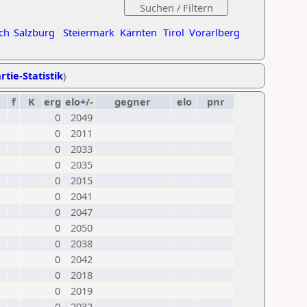
ch
Salzburg
Steiermark
Kärnten
Tirol
Vorarlberg
rtie-Statistik
)
f
K
erg
elo+/-
gegner
elo
pnr
0
2049
0
2011
0
2033
0
2035
0
2015
0
2041
0
2047
0
2050
0
2038
0
2042
0
2018
0
2019
0
2032