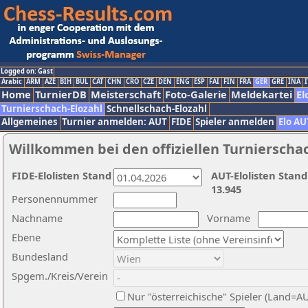
Logged on: Gast
Arabic
ARM
AZE
BIH
BUL
CAT
CHN
CRO
CZE
DEN
ENG
ESP
FAI
FIN
FRA
GER
GRE
INA
I
Home
TurnierDB
Meisterschaft
Foto-Galerie
Meldekartei
El
Turnierschach-Elozahl
Schnellschach-Elozahl
Allgemeines
Turnier anmelden: AUT
FIDE
Spieler anmelden
Elo AU
Willkommen bei den offiziellen Turnierscha
FIDE-Elolisten Stand
AUT-Elolisten Stand
13.945
Personennummer
Nachname
Vorname
Ebene
Bundesland
Spgem./Kreis/Verein
Nur "österreichische" Spieler (Land=A