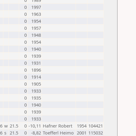
0
1989
0
1997
0
1963
0
1954
0
1957
0
1948
0
1954
0
1940
0
1939
0
1931
0
1896
0
1914
0
1905
0
1933
0
1935
0
1940
0
1939
0
1933
26
w
21.5
0
-10,11
Hafner Robert
1954
104421
26
s
21.5
0
-8,82
Toefferl Heimo
2001
115032