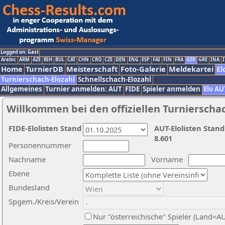
Logged on: Gast
Arabic
ARM
AZE
BIH
BUL
CAT
CHN
CRO
CZE
DEN
ENG
ESP
FAI
FIN
FRA
GER
GRE
INA
I
Home
TurnierDB
Meisterschaft
Foto-Galerie
Meldekartei
El
Turnierschach-Elozahl
Schnellschach-Elozahl
Allgemeines
Turnier anmelden: AUT
FIDE
Spieler anmelden
Elo AU
Willkommen bei den offiziellen Turnierscha
FIDE-Elolisten Stand
AUT-Elolisten Stand
8.601
Personennummer
Nachname
Vorname
Ebene
Bundesland
Spgem./Kreis/Verein
Nur "österreichische" Spieler (Land=A