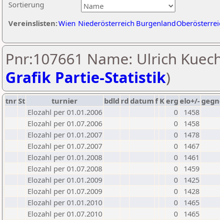
Sortierung
Vereinslisten:
Wien
Niederösterreich
Burgenland
Oberösterrei
Pnr:107661 Name: Ulrich Kuech
Grafik Partie-Statistik
)
tnr
St
turnier
bdld
rd
datum
f
K
erg
elo+/-
gegn
Elozahl per 01.01.2006
0
1458
Elozahl per 01.07.2006
0
1458
Elozahl per 01.01.2007
0
1478
Elozahl per 01.07.2007
0
1467
Elozahl per 01.01.2008
0
1461
Elozahl per 01.07.2008
0
1459
Elozahl per 01.01.2009
0
1425
Elozahl per 01.07.2009
0
1428
Elozahl per 01.01.2010
0
1465
Elozahl per 01.07.2010
0
1465