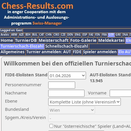
Logged on: Gast
Arabic
ARM
AZE
BIH
BUL
CAT
CHN
CRO
CZE
DEN
ENG
ESP
FAI
FIN
FRA
GER
GRE
INA
I
Home
TurnierDB
Meisterschaft
Foto-Galerie
Meldekartei
El
Turnierschach-Elozahl
Schnellschach-Elozahl
Allgemeines
Turnier anmelden: AUT
FIDE
Spieler anmelden
Elo AU
Willkommen bei den offiziellen Turnierscha
FIDE-Elolisten Stand
AUT-Elolisten Stand
13.945
Personennummer
Nachname
Vorname
Ebene
Bundesland
Spgem./Kreis/Verein
Nur "österreichische" Spieler (Land=A