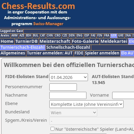
Logged on: Gast
Arabic
ARM
AZE
BIH
BUL
CAT
CHN
CRO
CZE
DEN
ENG
ESP
FAI
FIN
FRA
GER
GRE
INA
I
Home
TurnierDB
Meisterschaft
Foto-Galerie
Meldekartei
El
Turnierschach-Elozahl
Schnellschach-Elozahl
Allgemeines
Turnier anmelden: AUT
FIDE
Spieler anmelden
Elo AU
Willkommen bei den offiziellen Turnierscha
FIDE-Elolisten Stand
AUT-Elolisten Stand
13.945
Personennummer
Nachname
Vorname
Ebene
Bundesland
Spgem./Kreis/Verein
Nur "österreichische" Spieler (Land=A