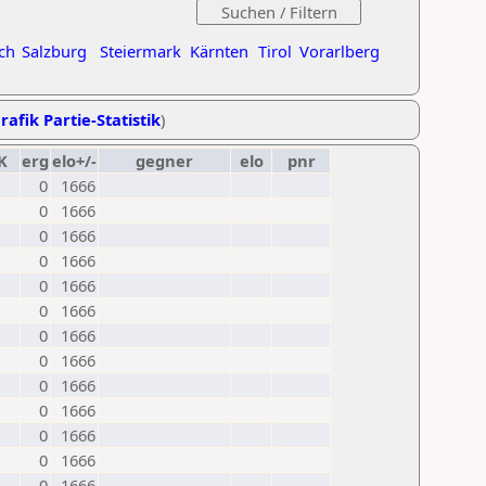
ch
Salzburg
Steiermark
Kärnten
Tirol
Vorarlberg
rafik Partie-Statistik
)
K
erg
elo+/-
gegner
elo
pnr
0
1666
0
1666
0
1666
0
1666
0
1666
0
1666
0
1666
0
1666
0
1666
0
1666
0
1666
0
1666
0
1666