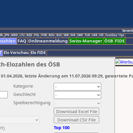
Servert
TA
JPN
MKD
LTU
NED
POL
POR
ROU
RUS
SRB
SVK
SWE
TUR
UKR
VIE
FontSize:11pt
ozahlen
FAQ
Onlineanmeldung
Swiss-Manager
ÖSB
FIDE
T
Elo Vorschau
Elo FIDE
ch-Elozahlen des ÖSB
 01.04.2026, letzte Änderung am 11.07.2026 09:29, gewertete P
Kategorie
Geschlecht
Spielberechtigung
Top 100
UT)