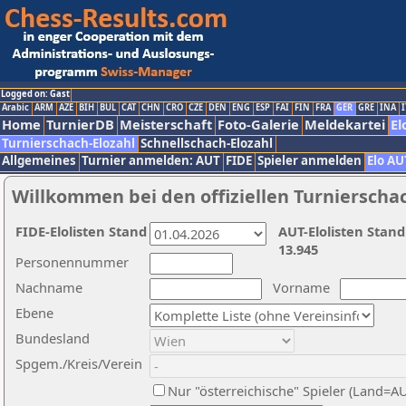
Logged on: Gast
Arabic
ARM
AZE
BIH
BUL
CAT
CHN
CRO
CZE
DEN
ENG
ESP
FAI
FIN
FRA
GER
GRE
INA
I
Home
TurnierDB
Meisterschaft
Foto-Galerie
Meldekartei
El
Turnierschach-Elozahl
Schnellschach-Elozahl
Allgemeines
Turnier anmelden: AUT
FIDE
Spieler anmelden
Elo AU
Willkommen bei den offiziellen Turnierscha
FIDE-Elolisten Stand
AUT-Elolisten Stand
13.945
Personennummer
Nachname
Vorname
Ebene
Bundesland
Spgem./Kreis/Verein
Nur "österreichische" Spieler (Land=A