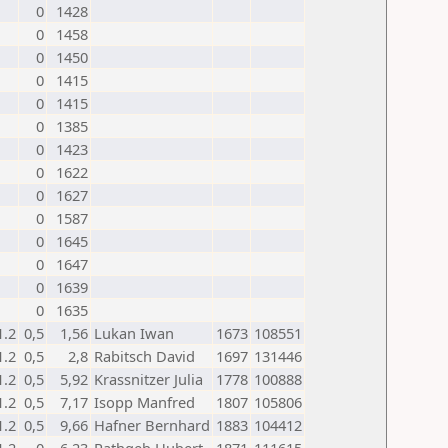
0
1428
0
1458
0
1450
0
1415
0
1415
0
1385
0
1423
0
1622
0
1627
0
1587
0
1645
0
1647
0
1639
0
1635
1.2
0,5
1,56
Lukan Iwan
1673
108551
1.2
0,5
2,8
Rabitsch David
1697
131446
1.2
0,5
5,92
Krassnitzer Julia
1778
100888
1.2
0,5
7,17
Isopp Manfred
1807
105806
1.2
0,5
9,66
Hafner Bernhard
1883
104412