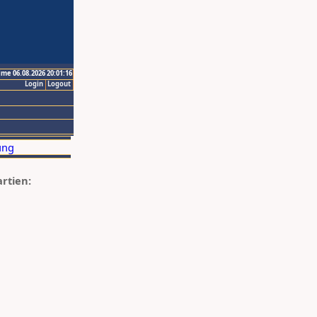
ime 06.08.2026 20:01:16
Login
Logout
artien: