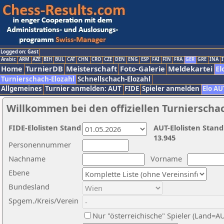
Logged on: Gast
Arabic
ARM
AZE
BIH
BUL
CAT
CHN
CRO
CZE
DEN
ENG
ESP
FAI
FIN
FRA
GER
GRE
INA
I
Home
TurnierDB
Meisterschaft
Foto-Galerie
Meldekartei
El
Turnierschach-Elozahl
Schnellschach-Elozahl
Allgemeines
Turnier anmelden: AUT
FIDE
Spieler anmelden
Elo AU
Willkommen bei den offiziellen Turnierscha
FIDE-Elolisten Stand
AUT-Elolisten Stand
13.945
Personennummer
Nachname
Vorname
Ebene
Bundesland
Spgem./Kreis/Verein
Nur "österreichische" Spieler (Land=A