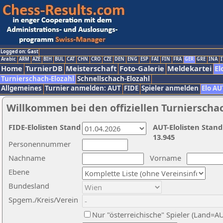
Logged on: Gast
Arabic
ARM
AZE
BIH
BUL
CAT
CHN
CRO
CZE
DEN
ENG
ESP
FAI
FIN
FRA
GER
GRE
INA
I
Home
TurnierDB
Meisterschaft
Foto-Galerie
Meldekartei
El
Turnierschach-Elozahl
Schnellschach-Elozahl
Allgemeines
Turnier anmelden: AUT
FIDE
Spieler anmelden
Elo AU
Willkommen bei den offiziellen Turnierscha
FIDE-Elolisten Stand
AUT-Elolisten Stand
13.945
Personennummer
Nachname
Vorname
Ebene
Bundesland
Spgem./Kreis/Verein
Nur "österreichische" Spieler (Land=A