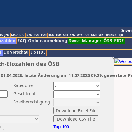
Servert
TA
JPN
MKD
LTU
NED
POL
POR
ROU
RUS
SRB
SVK
SWE
TUR
UKR
VIE
FontSize:11pt
ozahlen
FAQ
Onlineanmeldung
Swiss-Manager
ÖSB
FIDE
T
Elo Vorschau
Elo FIDE
ch-Elozahlen des ÖSB
 01.04.2026, letzte Änderung am 11.07.2026 09:29, gewertete P
Kategorie
Geschlecht
Spielberechtigung
Top 100
UT)