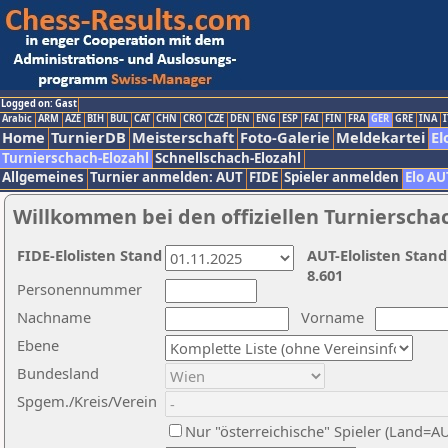
Logged on: Gast
Arabic
ARM
AZE
BIH
BUL
CAT
CHN
CRO
CZE
DEN
ENG
ESP
FAI
FIN
FRA
GER
GRE
INA
I
Home
TurnierDB
Meisterschaft
Foto-Galerie
Meldekartei
El
Turnierschach-Elozahl
Schnellschach-Elozahl
Allgemeines
Turnier anmelden: AUT
FIDE
Spieler anmelden
Elo AU
Willkommen bei den offiziellen Turnierscha
FIDE-Elolisten Stand
AUT-Elolisten Stand
8.601
Personennummer
Nachname
Vorname
Ebene
Bundesland
Spgem./Kreis/Verein
Nur "österreichische" Spieler (Land=A