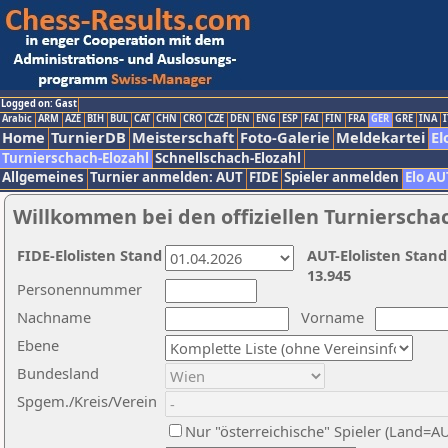
Logged on: Gast
Arabic
ARM
AZE
BIH
BUL
CAT
CHN
CRO
CZE
DEN
ENG
ESP
FAI
FIN
FRA
GER
GRE
INA
I
Home
TurnierDB
Meisterschaft
Foto-Galerie
Meldekartei
El
Turnierschach-Elozahl
Schnellschach-Elozahl
Allgemeines
Turnier anmelden: AUT
FIDE
Spieler anmelden
Elo AU
Willkommen bei den offiziellen Turnierscha
FIDE-Elolisten Stand
AUT-Elolisten Stand
13.945
Personennummer
Nachname
Vorname
Ebene
Bundesland
Spgem./Kreis/Verein
Nur "österreichische" Spieler (Land=A