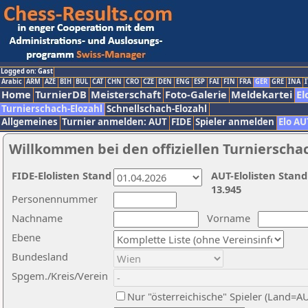
Logged on: Gast
Arabic
ARM
AZE
BIH
BUL
CAT
CHN
CRO
CZE
DEN
ENG
ESP
FAI
FIN
FRA
GER
GRE
INA
I
Home
TurnierDB
Meisterschaft
Foto-Galerie
Meldekartei
El
Turnierschach-Elozahl
Schnellschach-Elozahl
Allgemeines
Turnier anmelden: AUT
FIDE
Spieler anmelden
Elo AU
Willkommen bei den offiziellen Turnierscha
FIDE-Elolisten Stand
AUT-Elolisten Stand
13.945
Personennummer
Nachname
Vorname
Ebene
Bundesland
Spgem./Kreis/Verein
Nur "österreichische" Spieler (Land=A