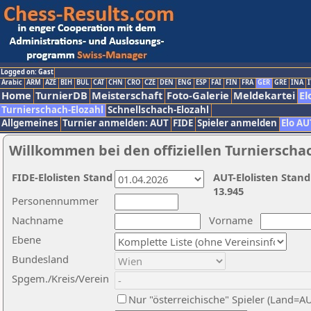
Logged on: Gast
Arabic
ARM
AZE
BIH
BUL
CAT
CHN
CRO
CZE
DEN
ENG
ESP
FAI
FIN
FRA
GER
GRE
INA
I
Home
TurnierDB
Meisterschaft
Foto-Galerie
Meldekartei
El
Turnierschach-Elozahl
Schnellschach-Elozahl
Allgemeines
Turnier anmelden: AUT
FIDE
Spieler anmelden
Elo AU
Willkommen bei den offiziellen Turnierscha
FIDE-Elolisten Stand
AUT-Elolisten Stand
13.945
Personennummer
Nachname
Vorname
Ebene
Bundesland
Spgem./Kreis/Verein
Nur "österreichische" Spieler (Land=A