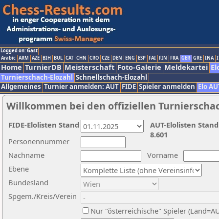
Logged on: Gast
Arabic
ARM
AZE
BIH
BUL
CAT
CHN
CRO
CZE
DEN
ENG
ESP
FAI
FIN
FRA
GER
GRE
INA
I
Home
TurnierDB
Meisterschaft
Foto-Galerie
Meldekartei
El
Turnierschach-Elozahl
Schnellschach-Elozahl
Allgemeines
Turnier anmelden: AUT
FIDE
Spieler anmelden
Elo AU
Willkommen bei den offiziellen Turnierscha
FIDE-Elolisten Stand
AUT-Elolisten Stand
8.601
Personennummer
Nachname
Vorname
Ebene
Bundesland
Spgem./Kreis/Verein
Nur "österreichische" Spieler (Land=A