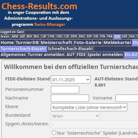
Logged on: Gast
Arabic
ARM
AZE
BIH
BUL
CAT
CHN
CRO
CZE
DEN
ENG
ESP
FAI
FIN
FRA
GER
GRE
INA
I
Home
TurnierDB
Meisterschaft
Foto-Galerie
Meldekartei
El
Turnierschach-Elozahl
Schnellschach-Elozahl
Allgemeines
Turnier anmelden: AUT
FIDE
Spieler anmelden
Elo AU
Willkommen bei den offiziellen Turnierscha
FIDE-Elolisten Stand
AUT-Elolisten Stand
8.601
Personennummer
Nachname
Vorname
Ebene
Bundesland
Spgem./Kreis/Verein
Nur "österreichische" Spieler (Land=A