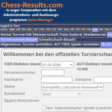
Logged on: Gast
Arabic
ARM
AZE
BIH
BUL
CAT
CHN
CRO
CZE
DEN
ENG
ESP
FAI
FIN
FRA
GER
GRE
INA
I
Home
TurnierDB
Meisterschaft
Foto-Galerie
Meldekartei
El
Turnierschach-Elozahl
Schnellschach-Elozahl
Allgemeines
Turnier anmelden: AUT
FIDE
Spieler anmelden
Elo AU
Willkommen bei den offiziellen Turnierscha
FIDE-Elolisten Stand
AUT-Elolisten Stand
13.945
Personennummer
Nachname
Vorname
Ebene
Bundesland
Spgem./Kreis/Verein
Nur "österreichische" Spieler (Land=A